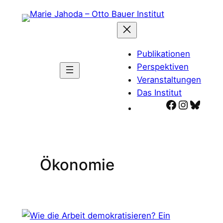
Zum
Inhalt
springen
Publikationen
Perspektiven
Veranstaltungen
Das Institut
Facebook
Instagr
Blues
Ökonomie