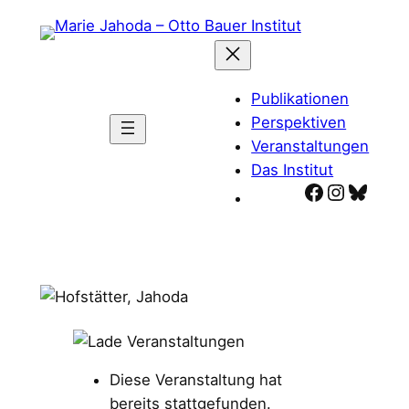
Zum
Inhalt
springen
Publikationen
Perspektiven
Veranstaltungen
Das Institut
Facebook
Instagr
Blues
Diese Veranstaltung hat
bereits stattgefunden.