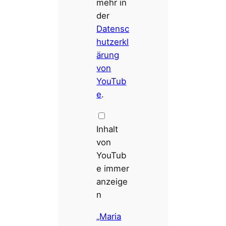
mehr in
a
r
der
i
e
Datensc
J
hutzerkl
a
h
ärung
o
d
von
a
i
YouTub
n
e
.
H
a
f
t
“
Inhalt
v
o
von
n
YouTub
Y
o
e immer
u
T
anzeige
u
n
b
e
a
„Maria
n
z