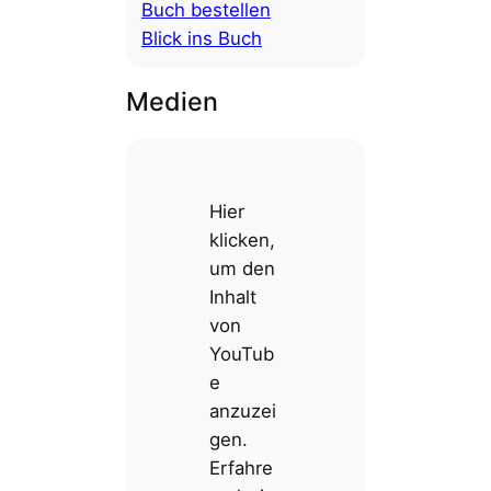
Buch bestellen
Blick ins Buch
Medien
„
Hier
M
a
klicken,
r
um den
i
a
Inhalt
H
o
von
f
YouTub
s
t
e
ä
t
anzuzei
t
e
gen.
r
Erfahre
—
M