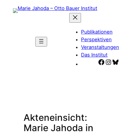
Zum
Inhalt
springen
Publikationen
Perspektiven
Veranstaltungen
Das Institut
Facebook
Instagr
Blues
Akteneinsicht:
Marie Jahoda in