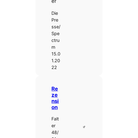
er
Die
Pre
sse/
Spe
ctru
m
15.0
1.20
22
Re
ze
nsi
on
Falt
er
48/