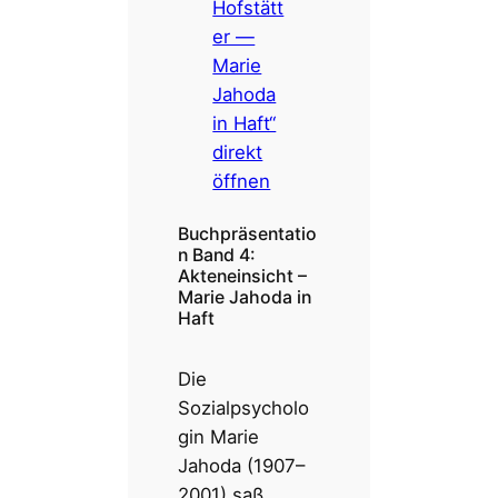
Hofstätt
e
i
er —
g
e
Marie
n
Jahoda
in Haft“
direkt
öffnen
Buchpräsentatio
n Band 4:
Akteneinsicht –
Marie Jahoda in
Haft
Die
Sozialpsycholo
gin Marie
Jahoda (1907–
2001) saß