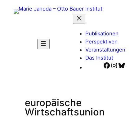
Zum
Inhalt
springen
Publikationen
Perspektiven
Veranstaltungen
Das Institut
Facebook
Instagr
Blues
europäische
Wirtschaftsunion