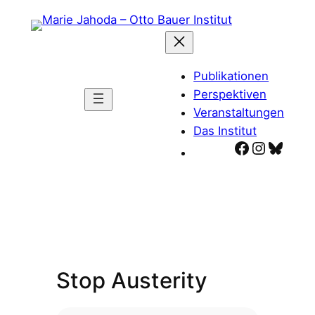
Zum
Inhalt
springen
Publikationen
Perspektiven
Veranstaltungen
Das Institut
Facebook
Instagr
Blues
Stop Austerity