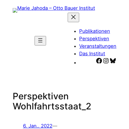
Zum
Inhalt
springen
Publikationen
Perspektiven
Veranstaltungen
Das Institut
Facebook
Instagr
Blues
Perspektiven
Wohlfahrtsstaat_2
6. Jan.. 2022
—