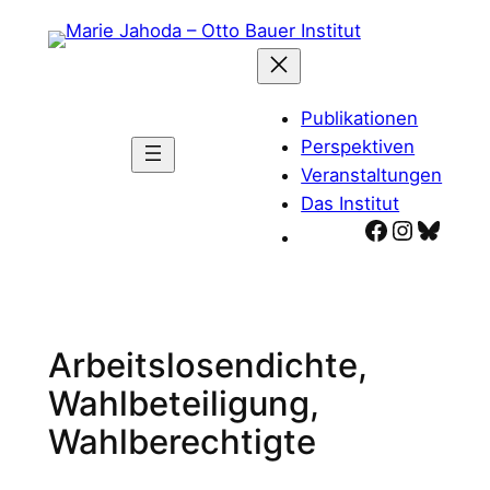
Zum
Inhalt
springen
Publikationen
Perspektiven
Veranstaltungen
Das Institut
Facebook
Instagr
Blues
Arbeitslosendichte,
Wahlbeteiligung,
Wahlberechtigte