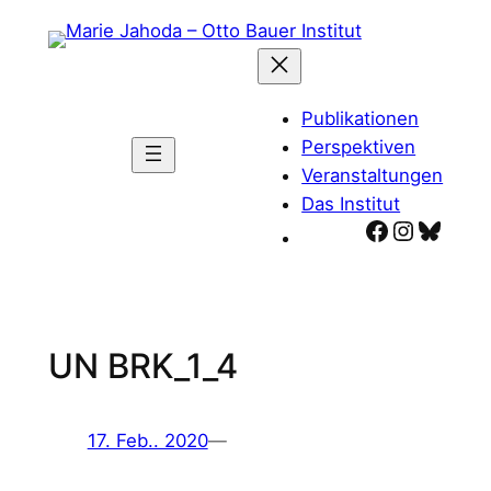
Zum
Inhalt
springen
Publikationen
Perspektiven
Veranstaltungen
Das Institut
Facebook
Instagr
Blues
UN BRK_1_4
17. Feb.. 2020
—