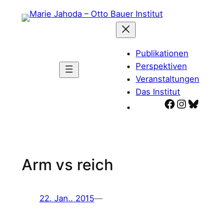
Zum
Inhalt
springen
Publikationen
Perspektiven
Veranstaltungen
Das Institut
Facebook
Instagr
Blues
Arm vs reich
22. Jan.. 2015
—