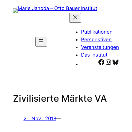
Zum
Inhalt
springen
Publikationen
Perspektiven
Veranstaltungen
Das Institut
Facebook
Instagr
Blues
Zivilisierte Märkte VA
21. Nov.. 2018
—