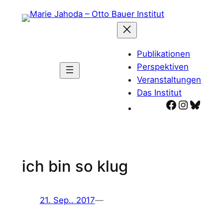
Zum
Inhalt
springen
Publikationen
Perspektiven
Veranstaltungen
Das Institut
Facebook
Instagr
Blues
ich bin so klug
21. Sep.. 2017
—