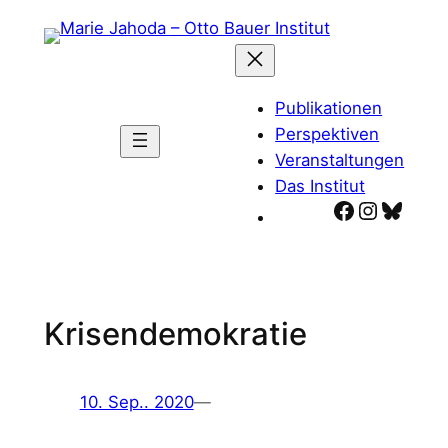
Zum
Inhalt
springen
Publikationen
Perspektiven
Veranstaltungen
Das Institut
Facebook
Instagr
Blues
Krisendemokratie
10. Sep.. 2020
—