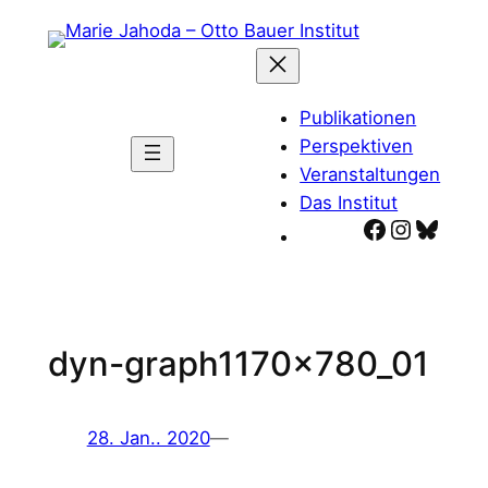
Zum
Inhalt
springen
Publikationen
Perspektiven
Veranstaltungen
Das Institut
Facebook
Instagr
Blues
dyn-graph1170x780_01
28. Jan.. 2020
—