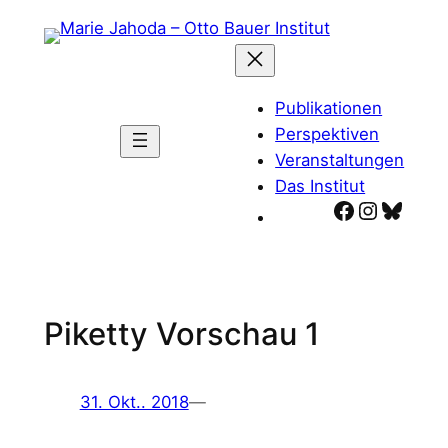
Zum
Inhalt
springen
Publikationen
Perspektiven
Veranstaltungen
Das Institut
Facebook
Instagr
Blues
Piketty Vorschau 1
31. Okt.. 2018
—