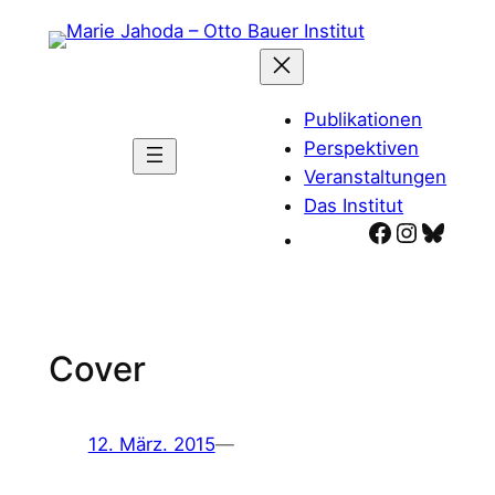
Zum
Inhalt
springen
Publikationen
Perspektiven
Veranstaltungen
Das Institut
Facebook
Instagr
Blues
Cover
12. März. 2015
—