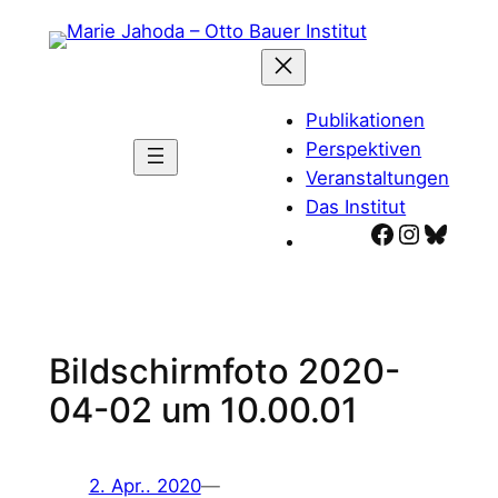
Zum
Inhalt
springen
Publikationen
Perspektiven
Veranstaltungen
Das Institut
Facebook
Instagr
Blues
Bildschirmfoto 2020-
04-02 um 10.00.01
2. Apr.. 2020
—