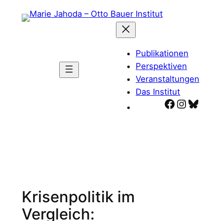
Zum
Inhalt
springen
Publikationen
Perspektiven
Veranstaltungen
Das Institut
Facebook
Instagr
Blues
Krisenpolitik im
Vergleich: