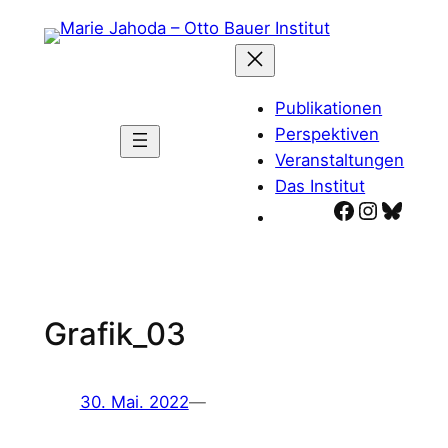
Zum
Inhalt
springen
Publikationen
Perspektiven
Veranstaltungen
Das Institut
Facebook
Instagr
Blues
Grafik_03
30. Mai. 2022
—