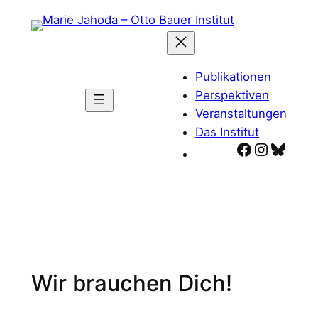
Zum
Inhalt
springen
Publikationen
Perspektiven
Veranstaltungen
Das Institut
Facebook
Instagr
Blues
Wir brauchen Dich!