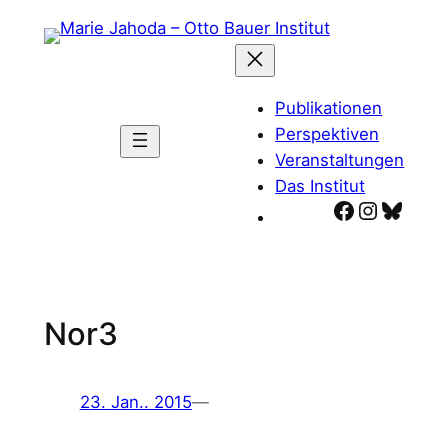
Zum
Inhalt
springen
Publikationen
Perspektiven
Veranstaltungen
Das Institut
Facebook
Instagr
Blues
Nor3
23. Jan.. 2015
—