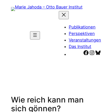
Zum
Inhalt
springen
Publikationen
Perspektiven
Veranstaltungen
Das Institut
Facebook
Instagr
Blues
Wie reich kann man
sich gönnen?