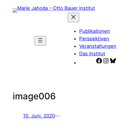
Zum
Inhalt
springen
Publikationen
Perspektiven
Veranstaltungen
Das Institut
Facebook
Instagr
Blues
image006
10. Juni. 2020
—