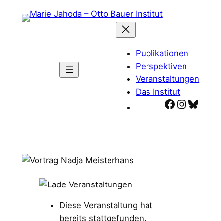
Zum
Inhalt
springen
Publikationen
Perspektiven
Veranstaltungen
Das Institut
Facebook
Instagr
Blues
Diese Veranstaltung hat
bereits stattgefunden.