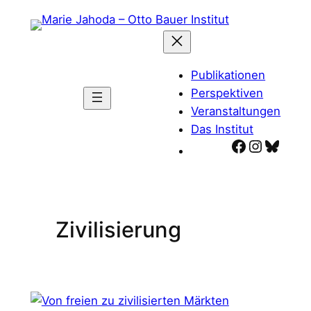
Zum
Inhalt
springen
Publikationen
Perspektiven
Veranstaltungen
Das Institut
Facebook
Instagr
Blues
Zivilisierung