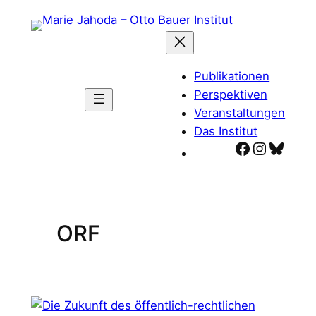
Zum
Inhalt
springen
Publikationen
Perspektiven
Veranstaltungen
Das Institut
Facebook
Instagr
Blues
ORF