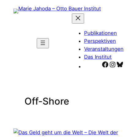
Zum
Inhalt
springen
Publikationen
Perspektiven
Veranstaltungen
Das Institut
Facebook
Instagr
Blues
Off-Shore