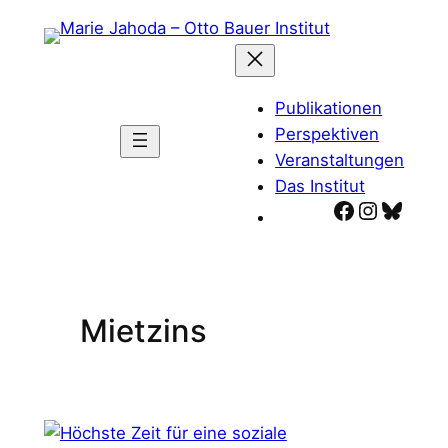
Zum
Inhalt
springen
Publikationen
Perspektiven
Veranstaltungen
Das Institut
Facebook
Instagr
Blues
Mietzins