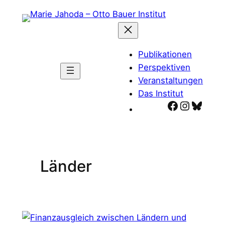
Zum
Inhalt
springen
Publikationen
Perspektiven
Veranstaltungen
Das Institut
Facebook
Instagr
Blues
Länder