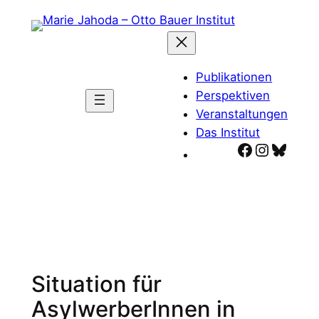
Zum
Inhalt
springen
Publikationen
Perspektiven
Veranstaltungen
Das Institut
Facebook
Instagr
Blues
Situation für
AsylwerberInnen in