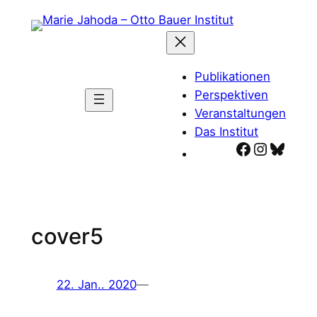
Zum
Inhalt
springen
Publikationen
Perspektiven
Veranstaltungen
Das Institut
Facebook
Instagr
Blues
cover5
22. Jan.. 2020
—