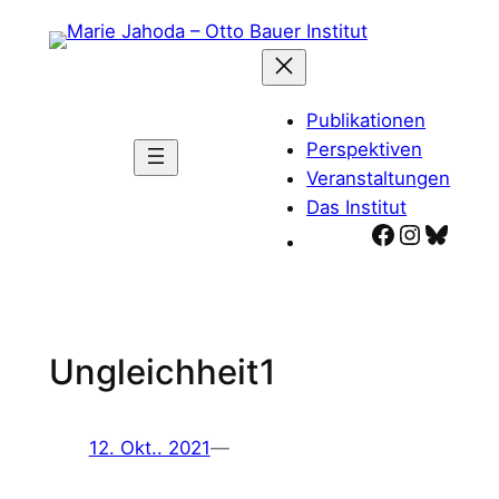
Zum
Inhalt
springen
Publikationen
Perspektiven
Veranstaltungen
Das Institut
Facebook
Instagr
Blues
Ungleichheit1
12. Okt.. 2021
—