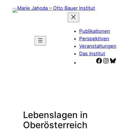
Zum
Inhalt
springen
Publikationen
Perspektiven
Veranstaltungen
Das Institut
Facebook
Instagr
Blues
Lebenslagen in
Oberösterreich