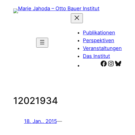
Zum
Inhalt
springen
Publikationen
Perspektiven
Veranstaltungen
Das Institut
Facebook
Instagr
Blues
12021934
18. Jan.. 2015
—