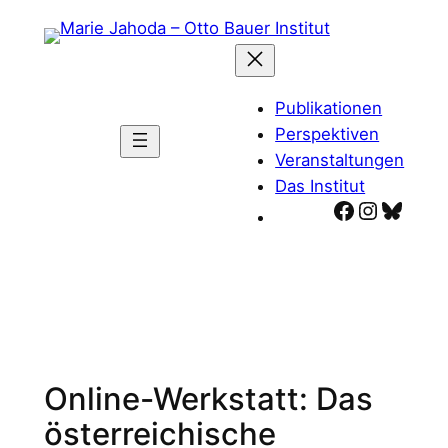
Zum
Inhalt
springen
Publikationen
Perspektiven
Veranstaltungen
Das Institut
Facebook
Instagr
Blues
Online-Werkstatt: Das
österreichische