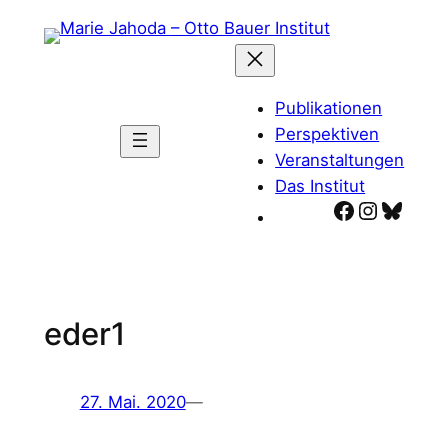
Zum
Inhalt
springen
Publikationen
Perspektiven
Veranstaltungen
Das Institut
Facebook
Instagr
Blues
eder1
27. Mai. 2020
—