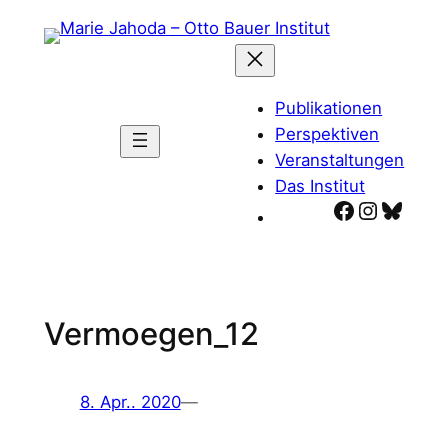
Zum
Inhalt
springen
Publikationen
Perspektiven
Veranstaltungen
Das Institut
Facebook
Instagr
Blues
Vermoegen_12
8. Apr.. 2020
—