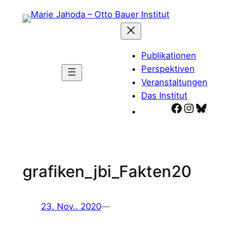
Zum
Inhalt
springen
Publikationen
Perspektiven
Veranstaltungen
Das Institut
Facebook
Instagr
Blues
grafiken_jbi_Fakten20
23. Nov.. 2020
—