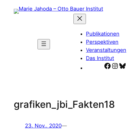
Zum
Inhalt
springen
Publikationen
Perspektiven
Veranstaltungen
Das Institut
Facebook
Instagr
Blues
grafiken_jbi_Fakten18
23. Nov.. 2020
—