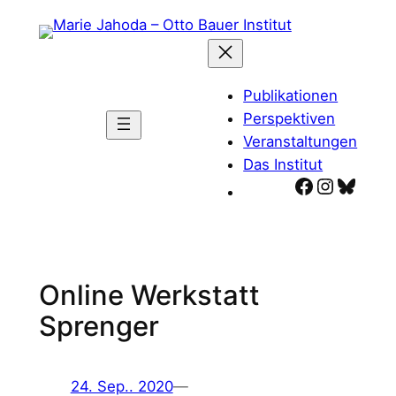
Zum
Inhalt
springen
Publikationen
Perspektiven
Veranstaltungen
Das Institut
Facebook
Instagr
Blues
Online Werkstatt
Sprenger
24. Sep.. 2020
—