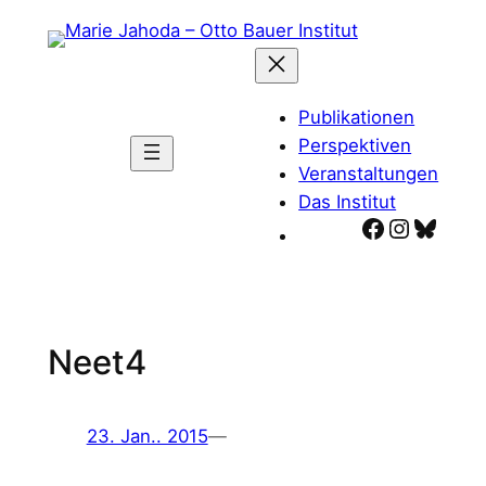
Zum
Inhalt
springen
Publikationen
Perspektiven
Veranstaltungen
Das Institut
Facebook
Instagr
Blues
Neet4
23. Jan.. 2015
—