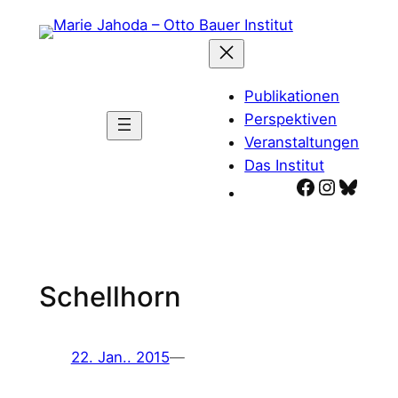
Zum
Inhalt
springen
Publikationen
Perspektiven
Veranstaltungen
Das Institut
Facebook
Instagr
Blues
Schellhorn
22. Jan.. 2015
—