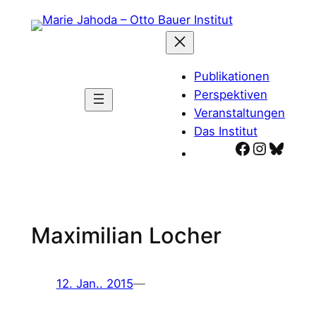
Zum
Inhalt
springen
Publikationen
Perspektiven
Veranstaltungen
Das Institut
Facebook
Instagr
Blues
Maximilian Locher
12. Jan.. 2015
—