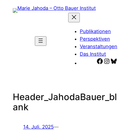
Zum
Inhalt
springen
Publikationen
Perspektiven
Veranstaltungen
Das Institut
Facebook
Instagr
Blues
Header_JahodaBauer_bl
ank
14. Juli. 2025
—