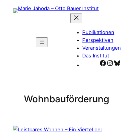
Zum
Inhalt
springen
Publikationen
Perspektiven
Veranstaltungen
Das Institut
Facebook
Instagr
Blues
Wohnbauförderung