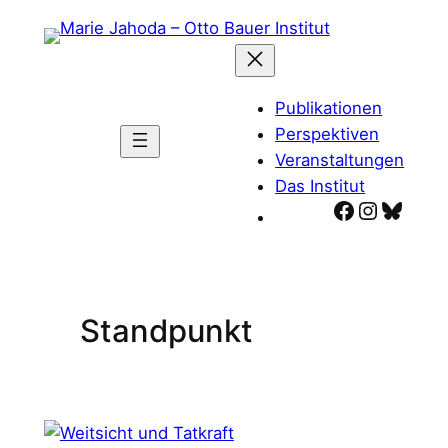
Zum
Inhalt
springen
Publikationen
Perspektiven
Veranstaltungen
Das Institut
Facebook
Instagr
Blues
Standpunkt