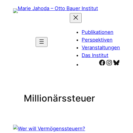
Zum
Inhalt
springen
Publikationen
Perspektiven
Veranstaltungen
Das Institut
Facebook
Instagr
Blues
Millionärssteuer