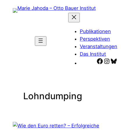
Zum
Inhalt
springen
Publikationen
Perspektiven
Veranstaltungen
Das Institut
Facebook
Instagr
Blues
Lohndumping