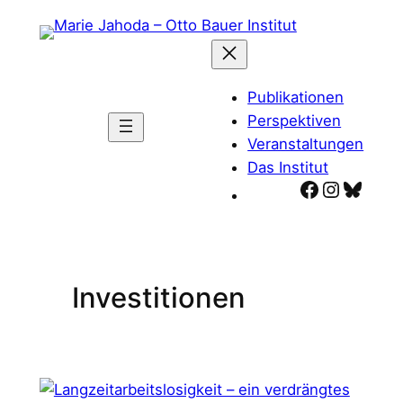
Zum
Inhalt
springen
Publikationen
Perspektiven
Veranstaltungen
Das Institut
Facebook
Instagr
Blues
Investitionen