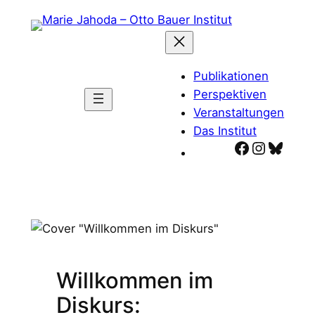
Zum
Inhalt
springen
Publikationen
Perspektiven
Veranstaltungen
Das Institut
Facebook
Instagr
Blues
Willkommen im
Diskurs: