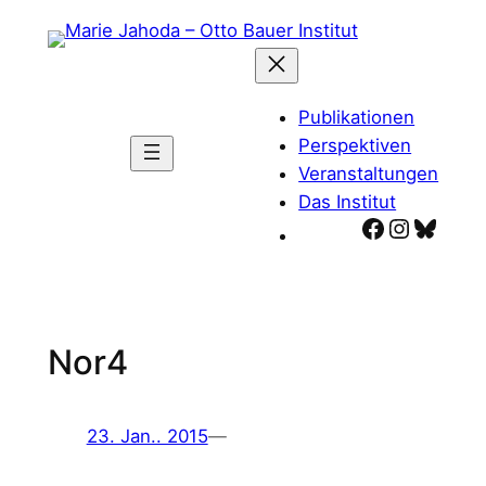
Zum
Inhalt
springen
Publikationen
Perspektiven
Veranstaltungen
Das Institut
Facebook
Instagr
Blues
Nor4
23. Jan.. 2015
—